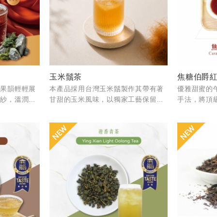
玉米鬚茶
與果韻輕輕展
本產品採用台灣玉米鬚製作其帶有著
優雅甜蜜的
輕紗，溫潤不
甘甜的玉米風味，以獨家工藝保留玉
手法，將頂
東方嫣紅，藏
米天然風味。因此連老人與小孩都可
貴佛手柑香
與時光的靜謐
以安心地飲用。
福甜美的滿