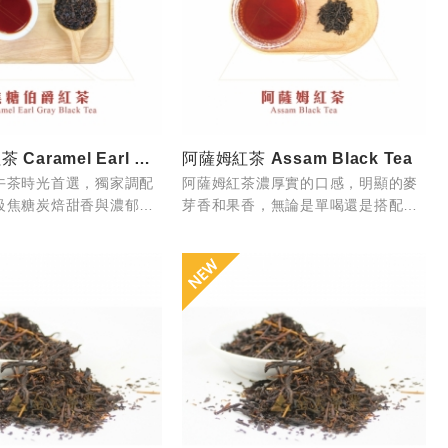
焦糖伯爵紅茶 Caramel Earl Grey ...
阿薩姆紅茶 Assam Black Tea
午茶時光首選，獨家調配
阿薩姆紅茶濃厚實的口感，明顯的麥
級焦糖炭焙甜香與濃郁高
芽香和果香，無論是單喝還是搭配牛
結合，啜飲一口是一種幸
奶，都是一種極具風味和香氣的茶
足感。
飲。