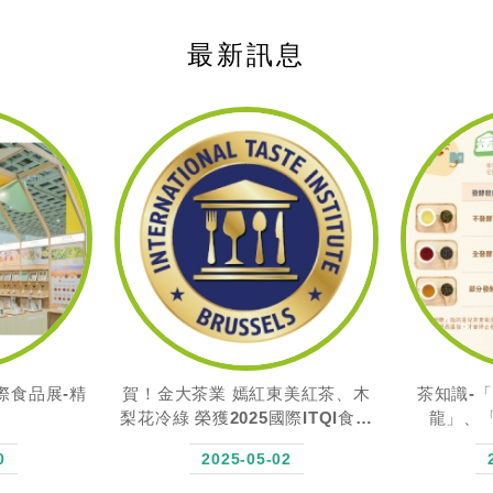
最新訊息
東美紅茶、木
茶知識-「紅烏龍」、「紅水烏
塑膠杯掰！
際ITQI食品
龍」、「貴妃烏龍」的差異
證
2
2024-08-09