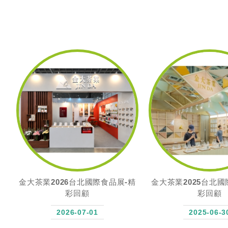
精
金大茶業2025台北國際食品展-精
賀！金大茶業 嫣紅
彩回顧
梨花冷綠 榮獲2025國
風味獎認
2025-06-30
2025-05-0