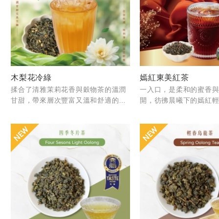
木梨花冷綠
嫣紅東美紅茶
揉合了清雅茉莉花香與穀物茶的溫潤
一入口，是柔和的蜜香
甘甜，帶來層次豐富又溫和舒適的飲
開，彷彿晨曦下的嫣紅
茶體驗。細心保留花香與穀香的自然
澀，餘韻悠長。這一抹
平衡，茶湯清爽透亮，入口微甜順
著蟬咬茶葉的自然奇蹟
口，尾韻悠長淡雅。無論日常佐餐或
沉澱。
午後小憩，都是一杯療癒...