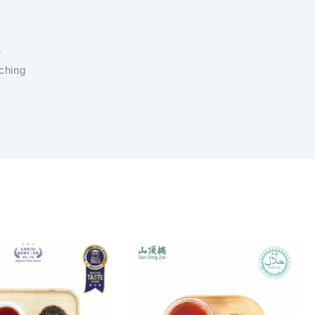
e
ching