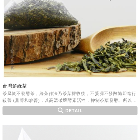
台灣鮮綠茶
茶屬於不發酵茶，綠茶作法乃茶葉採收後，不萎凋不發酵隨即進行
殺菁 (蒸菁和炒菁)，以高溫破壞酵素活性，抑制茶葉發酵。所以綠
茶茶葉留有大部分的茶葉成分，茶性自然清新且活性爽口...
DETAIL