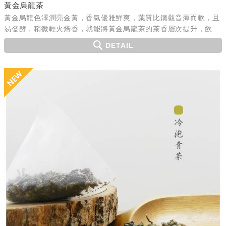
黃金烏龍茶
黃金烏龍色澤潤亮金黃，香氣優雅鮮爽，葉質比鐵觀音薄而軟，且
易發酵，稍微輕火焙香，就能將黃金烏龍茶的茶香層次提升，飲後
口齒留香。
DETAIL