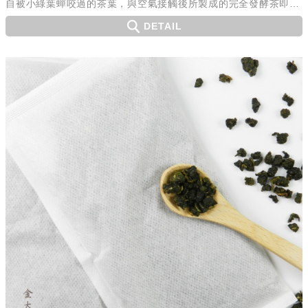
自被小綠葉蟬咬過的茶葉，與空氣接觸後所製成的完全發酵茶即為
蜜香紅茶。
DETAIL