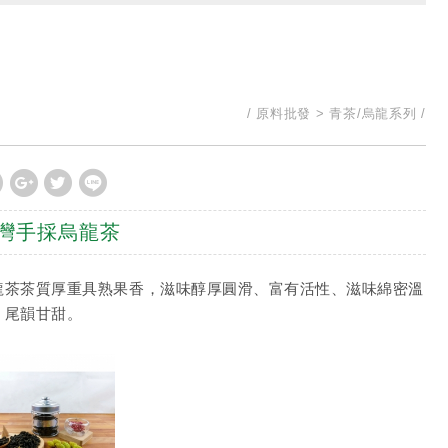
原料批發
青茶/烏龍系列
灣手採烏龍茶
龍茶茶質厚重具熟果香，滋味醇厚圓滑、富有活性、滋味綿密溫
，尾韻甘甜。