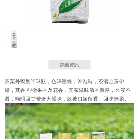
詳細資訊
茶葉外觀呈半球狀，色澤墨綠，沖泡時，茶湯金黃帶
綠，其香 些微果香及花香，其茶滋味清香濃厚，久浸不
澀，喉韻回甘帶焙火韻味，飲後口齒留香，回味無窮。