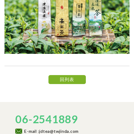
回列表
06-2541889
E-mail :jdtea@twjinda.com