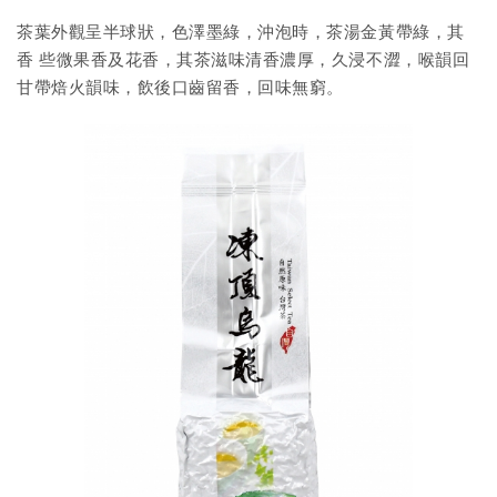
茶葉外觀呈半球狀，色澤墨綠，沖泡時，茶湯金黃帶綠，其
香 些微果香及花香，其茶滋味清香濃厚，久浸不澀，喉韻回
甘帶焙火韻味，飲後口齒留香，回味無窮。